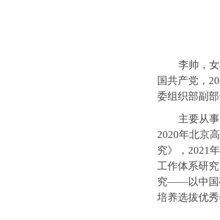
李帅，女
国共产党，
20
委组织部副部
主要从事
2020
年北京高
究》，
2021
年
工作体系研究
究——以中国
培养选拔优秀